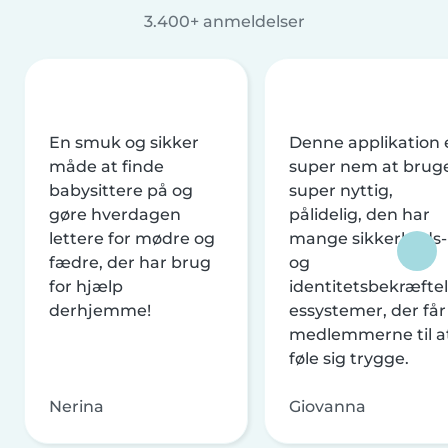
3.400+ anmeldelser
En smuk og sikker
Denne applikation 
måde at finde
super nem at brug
babysittere på og
super nyttig,
gøre hverdagen
pålidelig, den har
lettere for mødre og
mange sikkerheds-
fædre, der har brug
og
for hjælp
identitetsbekræftel
derhjemme!
essystemer, der får
medlemmerne til a
føle sig trygge.
Nerina
Giovanna