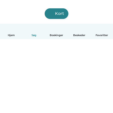
Kort
Hjem
Søg
Bookinger
Beskeder
Favoritter
Dansk
Hvordan det virker
Hjælp
Vilkår og privatliv
Priser
Oplysninger om virksomhed
Babysits for Work
Standarder for fællesskabet