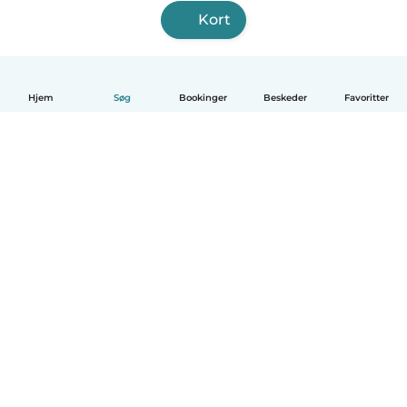
Kort
Hjem
Søg
Bookinger
Beskeder
Favoritter
Dansk
Hvordan det virker
Hjælp
Vilkår og privatliv
Priser
Oplysninger om virksomhed
Babysits for Work
Standarder for fællesskabet