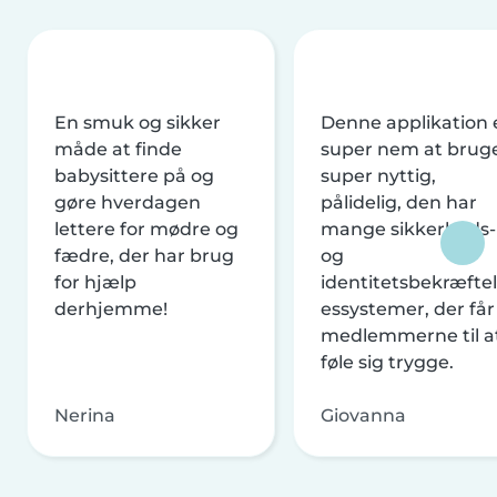
En smuk og sikker
Denne applikation 
måde at finde
super nem at brug
babysittere på og
super nyttig,
gøre hverdagen
pålidelig, den har
lettere for mødre og
mange sikkerheds-
fædre, der har brug
og
for hjælp
identitetsbekræftel
derhjemme!
essystemer, der får
medlemmerne til a
føle sig trygge.
Nerina
Giovanna