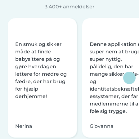
3.400+ anmeldelser
En smuk og sikker
Denne applikation 
måde at finde
super nem at brug
babysittere på og
super nyttig,
gøre hverdagen
pålidelig, den har
lettere for mødre og
mange sikkerheds-
fædre, der har brug
og
for hjælp
identitetsbekræftel
derhjemme!
essystemer, der får
medlemmerne til a
føle sig trygge.
Nerina
Giovanna