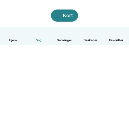
Kort
Hjem
Søg
Bookinger
Beskeder
Favoritter
Dansk
Hvordan det virker
Hjælp
Vilkår og privatliv
Priser
Oplysninger om virksomhed
Babysits for Work
Standarder for fællesskabet