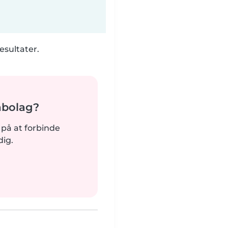
esultater.
nabolag?
dt på at forbinde
dig.