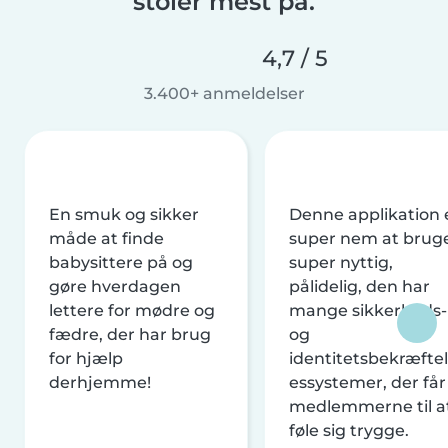
stoler mest på.
4,7 / 5
3.400+ anmeldelser
En smuk og sikker
Denne applikation 
måde at finde
super nem at brug
babysittere på og
super nyttig,
gøre hverdagen
pålidelig, den har
lettere for mødre og
mange sikkerheds-
fædre, der har brug
og
for hjælp
identitetsbekræftel
derhjemme!
essystemer, der får
medlemmerne til a
føle sig trygge.