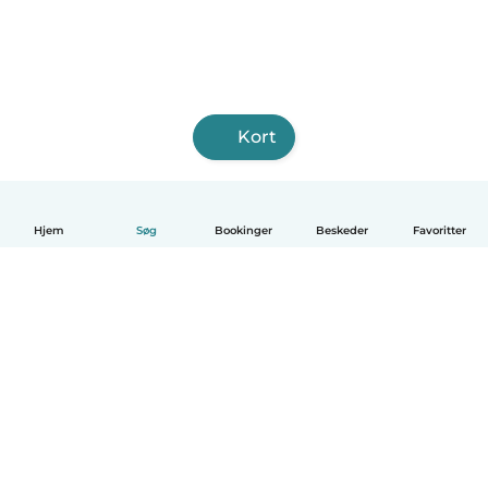
Kort
Hjem
Søg
Bookinger
Beskeder
Favoritter
Dansk
Hvordan det virker
Hjælp
Vilkår og privatliv
Priser
Oplysninger om virksomhed