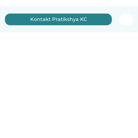
Kontakt Pratikshya KC
Dansk
Hvordan det virker
Hjælp
Vilkår og privatliv
Priser
Oplysninger om virksomhed
Babysits for Work
Standarder for fællesskabet