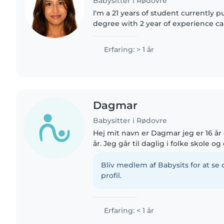
Babysitter i Rødovre
I'm a 21 years of student currently 
degree with 2 year of experience ca
toddler to school age. I speak fluent
Nepali,..
Erfaring: > 1 år
Dagmar
Babysitter i Rødovre
Hej mit navn er Dagmar jeg er 16 år
år. Jeg går til daglig i folke skole 
tage 9 klasse om, fordi jeg har været 
Jeg..
Bliv medlem af Babysits for at s
profil.
Erfaring: < 1 år