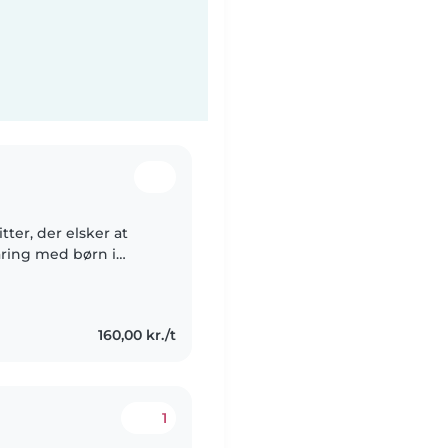
tter, der elsker at
aring med børn i
age mig af små børn
160,00 kr./t
1