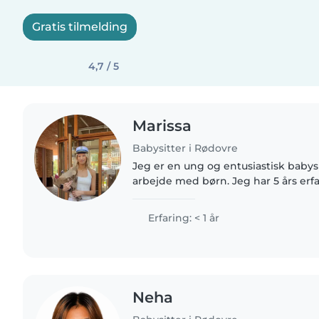
Gratis tilmelding
4,7 / 5
Marissa
Babysitter i Rødovre
Jeg er en ung og entusiastisk babysi
arbejde med børn. Jeg har 5 års erf
alderen 1 til 5 år og er vant til at t
gennem leg, kreative..
Erfaring: < 1 år
Neha