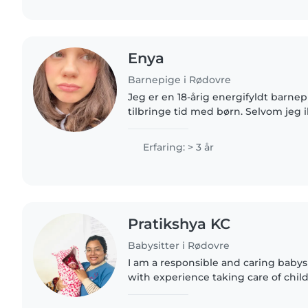
Enya
Barnepige i Rødovre
Jeg er en 18-årig energifyldt barnepi
tilbringe tid med børn. Selvom jeg
erfaring endnu, er jeg udstyret med 
færdigheder, herunder..
Erfaring: > 3 år
Pratikshya KC
Babysitter i Rødovre
I am a responsible and caring babysi
with experience taking care of child
in hospital as I had worked in pedi
to my home..