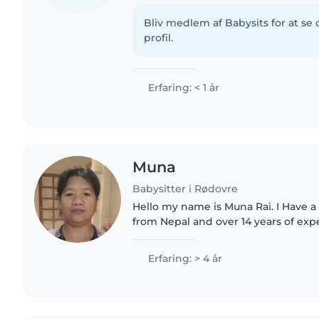
Bliv medlem af Babysits for at s
profil.
Erfaring: < 1 år
Muna
Babysitter i Rødovre
Hello my name is Muna Rai. I Have a 
from Nepal and over 14 years of exp
children. I have worked as both a nu
and I truly..
Erfaring: > 4 år