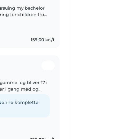
pursuing my bachelor
ring for children from
 English, Hindi, and
159,00 kr./t
 gammel og bliver 17 i
og er i gang med og
syg i lidt over et år.
e denne komplette