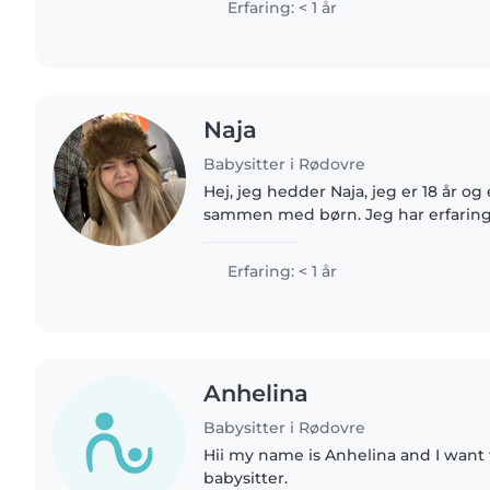
Erfaring: < 1 år
Naja
Babysitter i Rødovre
Hej, jeg hedder Naja, jeg er 18 år og
sammen med børn. Jeg har erfaring 
små brødre og er vant til både leg, 
Jeg er ansvarlig,..
Erfaring: < 1 år
Anhelina
Babysitter i Rødovre
Hii my name is Anhelina and I want t
babysitter.