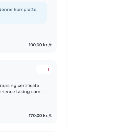
e denne komplette
100,00 kr./t
1
nursing certificate
erience taking care of
rse and a babysitter,
170,00 kr./t