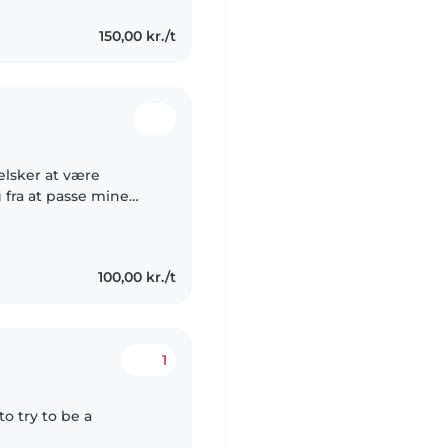
150,00 kr./t
 elsker at være
fra at passe mine
hygge og lektie hjælp.
100,00 kr./t
1
o try to be a