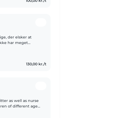
100,00 kr./t
ge, der elsker at
 ikke har meget
en bred vifte af
130,00 kr./t
tter as well as nurse
ren of different ages
atric department back