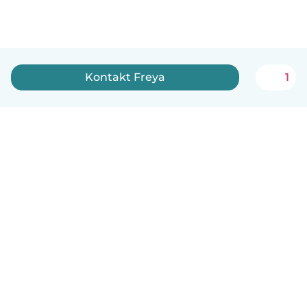
Kontakt Freya
1
Dansk
Hvordan det virker
Hjælp
Vilkår og privatliv
Priser
Oplysninger om virksomhed
Babysits for Work
Standarder for fællesskabet