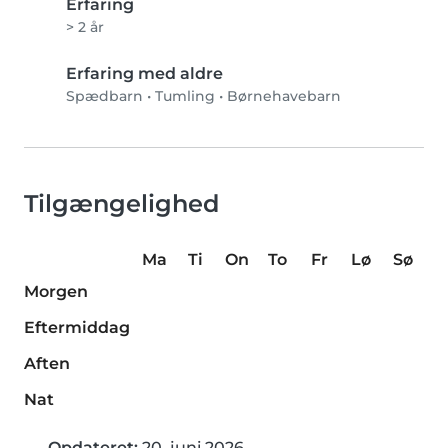
Erfaring
> 2 år
Erfaring med aldre
Spædbarn
•
Tumling
•
Børnehavebarn
Tilgængelighed
Ma
Ti
On
To
Fr
Lø
Sø
Morgen
Eftermiddag
Aften
Nat
Opdateret:
20. juni 2026