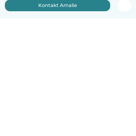
Kontakt Amalie
Dansk
Hvordan det virker
Hjælp
Vilkår og privatliv
Priser
Oplysninger om virksomhed
Babysits for Work
Standarder for fællesskabet