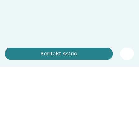
Kontakt Astrid
Tilmeld dig nu
Dansk
Hvordan det virker
Hjælp
Vilkår og privatliv