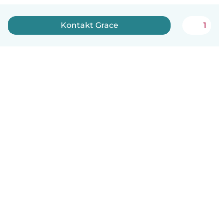
Kontakt Grace
1
Dansk
Hvordan det virker
Hjælp
Vilkår og privatliv
Priser
Oplysninger om virksomhed
Babysits for Work
Standarder for fællesskabet