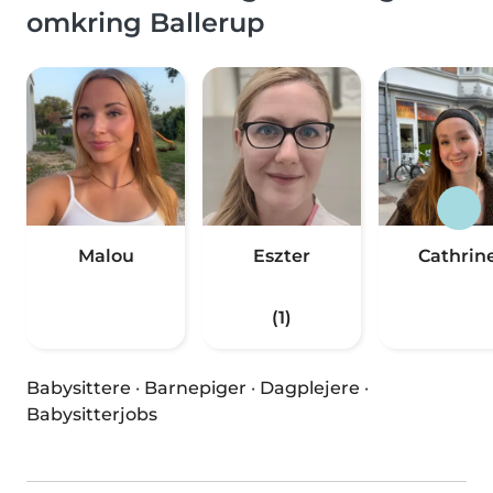
omkring Ballerup
Malou
Eszter
Cathrin
(1)
Babysittere
·
Barnepiger
·
Dagplejere
·
Babysitterjobs