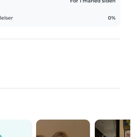
For 1 måned siden
elser
0%