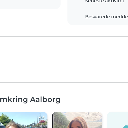
Seneste aktivitet
Besvarede meddel
omkring Aalborg