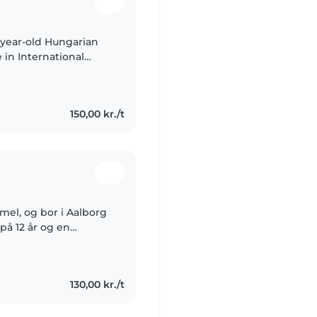
-year-old Hungarian
 in International
150,00 kr./t
mel, og bor i Aalborg
på 12 år og en
emme fra. Jeg har
130,00 kr./t