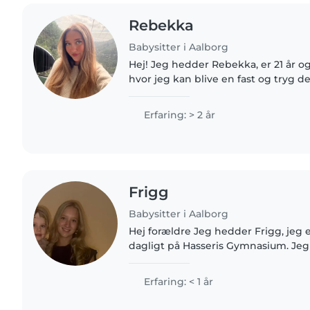
Rebekka
Babysitter i Aalborg
Hej! Jeg hedder Rebekka, er 21 år og
hvor jeg kan blive en fast og tryg del af
en glad, energisk og udadvendt pe
meget af at..
Erfaring: > 2 år
Frigg
Babysitter i Aalborg
Hej forældre Jeg hedder Frigg, jeg er
dagligt på Hasseris Gymnasium. Jeg 
som ansvarsbevidst, smilende og so
person. Jeg er vant..
Erfaring: < 1 år