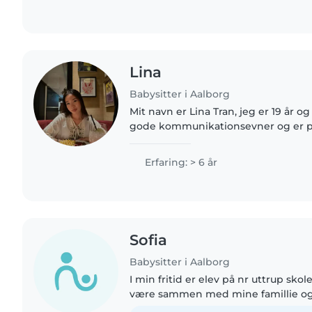
Lina
Babysitter i Aalborg
Mit navn er Lina Tran, jeg er 19 år og
gode kommunikationsevner og er pr
humør og et konstant smil på læben. Jeg har mange 
erfaring som..
Erfaring: > 6 år
Sofia
Babysitter i Aalborg
I min fritid er elev på nr uttrup skole
være sammen med mine famillie og 
meget glad for at møde nye menne