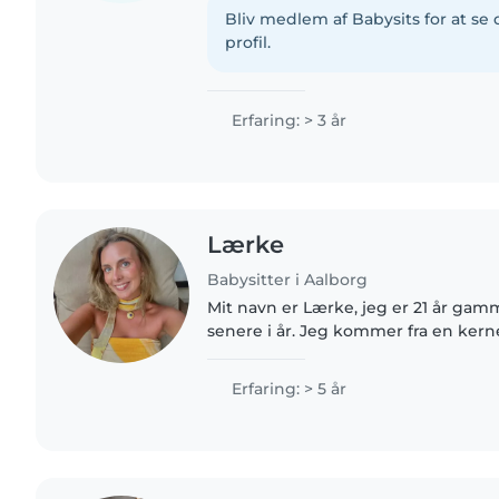
social. Jeg har erfaring..
Bliv medlem af Babysits for at s
profil.
Erfaring: > 3 år
Lærke
Babysitter i Aalborg
Mit navn er Lærke, jeg er 21 år gamm
senere i år. Jeg kommer fra en kern
far, lillebror og lillesøster - og har 
liv. I..
Erfaring: > 5 år