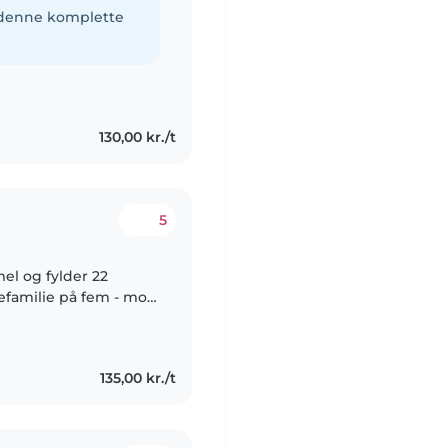
e denne komplette
130,00 kr./t
5
el og fylder 22
efamilie på fem - mor,
boet i Bindslev hele mit
135,00 kr./t