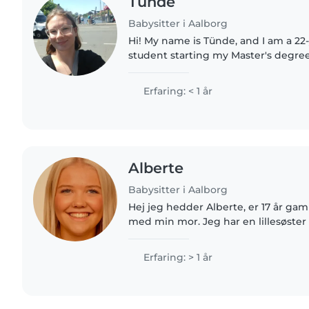
Tünde
Babysitter i Aalborg
Hi! My name is Tünde, and I am a 22
student starting my Master's degree
Relations at Aalborg University. I currently work as an au
pair in the..
Erfaring: < 1 år
Alberte
Babysitter i Aalborg
Hej jeg hedder Alberte, er 17 år gam
med min mor. Jeg har en lillesøster 
storebror på 22 år, som er flyttet hj
fødselsdag den 17...
Erfaring: > 1 år