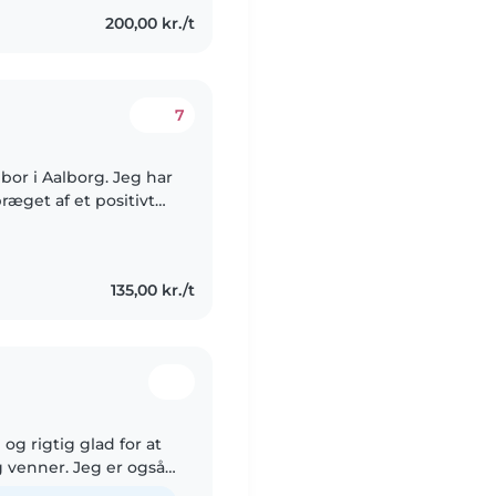
200,00 kr./t
7
 bor i Aalborg. Jeg har
æget af et positivt
års
135,00 kr./t
 og rigtig glad for at
venner. Jeg er også
sker og at være