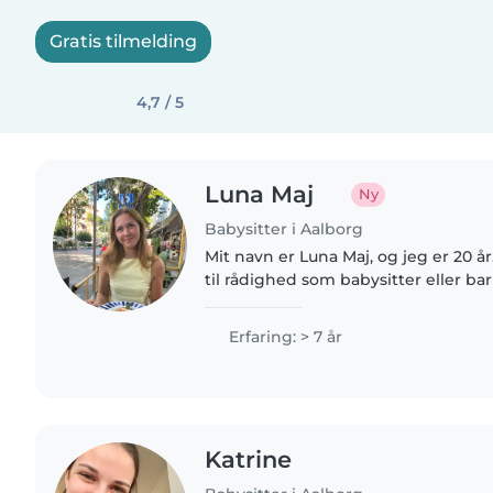
Gratis tilmelding
4,7 / 5
Luna Maj
Ny
Babysitter i Aalborg
Mit navn er Luna Maj, og jeg er 20 år
til rådighed som babysitter eller bar
der har brug for en ekstra hjælp i 
flere års..
Erfaring: > 7 år
Katrine