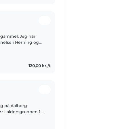
r gammel. Jeg har
nelse i Herning og
æse videre. Jeg
120,00 kr./t
eg på Aalborg
ør i aldersgruppen 1-8.
 en svømmehal,