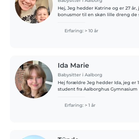
Babysitter i Aalborg
Hej, Jeg hedder Katrine og er 27 år,
bonusmor til en skøn lille dreng de
Inden det var jeg aupair ved flere fo
både i Danmark og i..
Erfaring: > 10 år
Ida Marie
Babysitter i Aalborg
Hej forældre Jeg hedder Ida, jeg er 19 år og er lige blevet
student fra Aalborghus Gymnasium i
flittig, ansvarsfuld og tålmodig pers
hjælpe jeres..
Erfaring: > 1 år