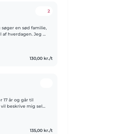
2
 søger en sød familie,
 hverdagen. Jeg er
rson, som holder
130,00 kr./t
 17 år og går til
vil beskrive mig selv
m en pålidelig
135,00 kr./t