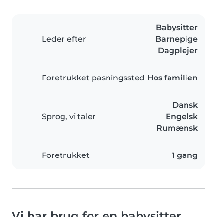
Babysitter
Leder efter
Barnepige
Dagplejer
Foretrukket pasningssted
Hos familien
Dansk
Sprog, vi taler
Engelsk
Rumænsk
Foretrukket
1 gang
Vi har brug for en babysitter,