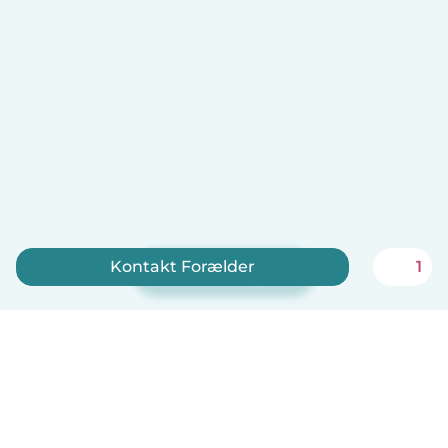
Kontakt Forælder
1
Tilmeld dig nu
Babysits er gratis for babysittere!