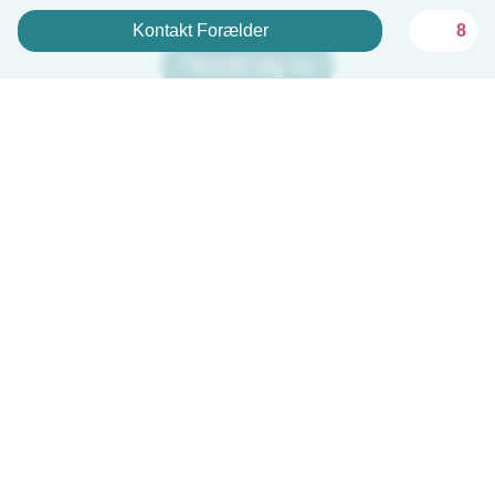
Kontakt Forælder
8
Tilmeld dig nu
Babysits er gratis for babysittere!
Dansk
Hvordan det virker
Hjælp
Vilkår og privatliv
Priser
Oplysninger om virksomhed
Babysits for Work
Standarder for fællesskabet