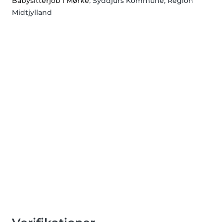
Babysitterjob i Mørke
, Syddjurs Kommune, Region
Midtjylland