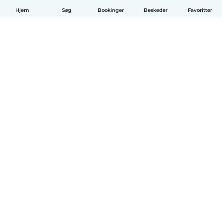
Hjem
Søg
Bookinger
Beskeder
Favoritter
Dansk
Hvordan det virker
Hjælp
Vilkår og privatliv
Priser
Oplysninger om virksomhed
Babysits for Work
Standarder for fællesskabet
© Babysits B.V.