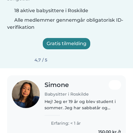
18 aktive babysittere i Roskilde
Alle medlemmer gennemgår obligatorisk ID-
verifikation
Gratis tilmelding
4,7 / 5
Simone
Babysitter i Roskilde
Hej! Jeg er 19 år og blev student i
sommer. Jeg har sabbatår og
arbejder, men vil gerne tjene lidt
ekstra ved at passe børn. Jeg er
Erfaring: < 1 år
rolig, ansvarsbevidst og
150,00 kr./t
omsorgsfuld, og kommer..