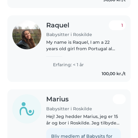
erfaring med børn med særlige
behov, herunder autism,..
Raquel
1
Babysitter i Roskilde
My name is Raquel, I am a 22
years old girl from Portugal al
and i moved to Denmark to do a
Masters in Social
Erfaring: < 1 år
entrepreneurship and
100,00 kr./t
management at RUC and I have
a bachelors in Social..
Marius
Babysitter i Roskilde
Hej! Jeg hedder Marius, jeg er 15
år og bor i Roskilde. Jeg tilbyder
pasning af børn efter skole, om
aftenen og i weekender. Jeg har
Bliv medlem af Babysits for