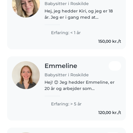
Babysitter i Roskilde
Hej, jeg hedder Kiri, og jeg er 18
år. Jeg er i gang med at
uddannelse som
personvognsmekaniker, men
Erfaring: < 1 år
ved siden af søger jeg
150,00 kr./t
babysitter-jobs, fordi jeg elsker
at arbejde med børn...
Emmeline
Babysitter i Roskilde
Hej! 😊 Jeg hedder Emmeline, er
20 år og arbejder som
pædagogmedhjælper i et
børnehus i Roskilde. Jeg har
Erfaring: > 5 år
mange års erfaring med børn,
120,00 kr./t
både privat med min lillebror og
søster og fra..