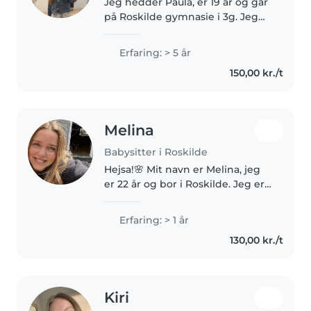
Jeg hedder Paula, er 19 år og går
på Roskilde gymnasie i 3g. Jeg
syntes det er rigtig hyggeligt at
passe børn og elsker at være
Erfaring: > 5 år
sammen med dem. Jeg har ikke
150,00 kr./t
arbejdet med det før, men..
Melina
Babysitter i Roskilde
Hejsa!🌸 Mit navn er Melina, jeg
er 22 år og bor i Roskilde. Jeg er
den type person, der elsker at
skabe en hyggelig, tryg og glad
Erfaring: > 1 år
stemning omkring mig, hvad
130,00 kr./t
enten det er med en god..
Kiri