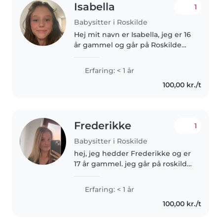
Isabella
1
Babysitter i Roskilde
Hej mit navn er Isabella, jeg er 16
år gammel og går på Roskilde
katedralskole. jeg elsker at
arbejde med børn og har også
Erfaring: < 1 år
tideligere erfaring med børn. jeg
100,00 kr./t
har 2 yngre søskende på..
Frederikke
1
Babysitter i Roskilde
hej, jeg hedder Frederikke og er
17 år gammel. jeg går på roskilde
katedralskole og skal snart op i
2.g. jeg elsker at passe børn og
Erfaring: < 1 år
hjælpe til. jeg har lige fået
100,00 kr./t
kørekort for en måned..