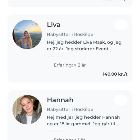
Liva
Babysitter i Roskilde
Hej, jeg hedder Liva Maak, og jeg
er 22 år. Jeg studerer Event
Management og Økonomi på
Zealand i Roskilde og bor
Erfaring: > 2 år
centralt i byen. Jeg har tidligere
140,00 kr./t
passet to dejlige piger på 6 og..
Hannah
Babysitter i Roskilde
Hej med jer, jeg hedder Hannah
og er 18 år gammel. Jeg går til
hverdag på gymnasiet,
derudover har jeg hest og