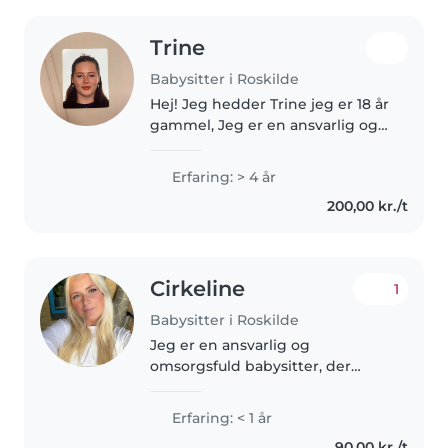
Trine
Babysitter i Roskilde
Hej! Jeg hedder Trine jeg er 18 år
gammel, Jeg er en ansvarlig og
omsorgsfuld babysitter, som
elsker at være sammen med
Erfaring: > 4 år
børn. Jeg er tålmodig, kreativ og
200,00 kr./t
god til at skabe trygge og..
Cirkeline
1
Babysitter i Roskilde
Jeg er en ansvarlig og
omsorgsfuld babysitter, der
elsker at arbejde med børn i alle
aldre. Jeg er
Erfaring: < 1 år
førstehjælpscertificeret og har
90,00 kr./t