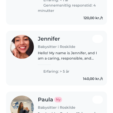
Erfaring: < 1 år
sætter pris på en god løbetur.
Gennemsnitlig responstid: 4
Jeg har et solidt fagligt
minutter
grundlag,..
120,00 kr./t
Jennifer
Babysitter i Roskilde
Hello! My name is Jennifer, and I
am a caring, responsible, and
reliable person currently living in
Roskilde. I am originally from
Erfaring: > 5 år
Colombia and am pursuing a
140,00 kr./t
Master's degree in
Environmental..
Paula
Ny
Babysitter i Roskilde