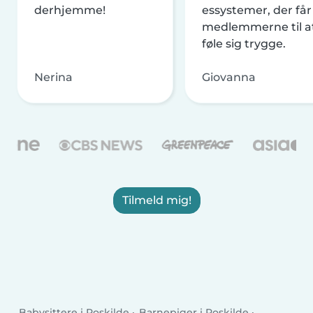
derhjemme!
essystemer, der får
medlemmerne til a
føle sig trygge.
Nerina
Giovanna
Tilmeld mig!
Babysittere i Roskilde
Barnepiger i Roskilde