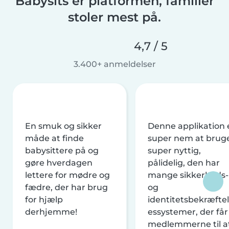
Babysits er platformen, familier
stoler mest på.
4,7 / 5
3.400+ anmeldelser
En smuk og sikker
Denne applikation 
måde at finde
super nem at brug
babysittere på og
super nyttig,
gøre hverdagen
pålidelig, den har
lettere for mødre og
mange sikkerheds-
fædre, der har brug
og
for hjælp
identitetsbekræftel
derhjemme!
essystemer, der får
medlemmerne til a