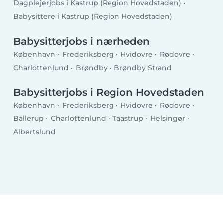
Dagplejerjobs i Kastrup (Region Hovedstaden)
Babysittere i Kastrup (Region Hovedstaden)
Babysitterjobs i nærheden
København
Frederiksberg
Hvidovre
Rødovre
Charlottenlund
Brøndby
Brøndby Strand
Babysitterjobs i Region Hovedstaden
København
Frederiksberg
Hvidovre
Rødovre
Ballerup
Charlottenlund
Taastrup
Helsingør
Albertslund