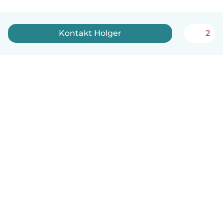
Kontakt Holger
2
Dansk
Hvordan det virker
Hjælp
Vilkår og privatliv
Priser
Oplysninger om virksomhed
Babysits for Work
Standarder for fællesskabet