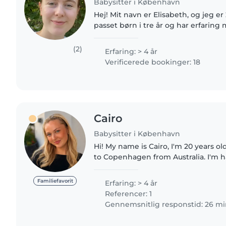
Babysitter i København
Hej! Mit navn er Elisabeth, og jeg e
passet børn i tre år og har erfarin
større børn. Lige nu studerer jeg til
brænder..
(2)
Erfaring: > 4 år
Verificerede bookinger: 18
Cairo
Babysitter i København
Hi! My name is Cairo, I'm 20 years 
to Copenhagen from Australia. I'm h
Australian. I have over 4 years of pr
experience,..
Familiefavorit
Erfaring: > 4 år
Referencer: 1
Gennemsnitlig responstid: 26 mi