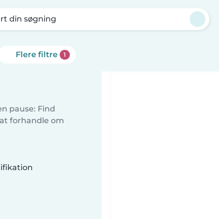
rt din søgning
Flere filtre
1
 en pause: Find
 at forhandle om
fikation