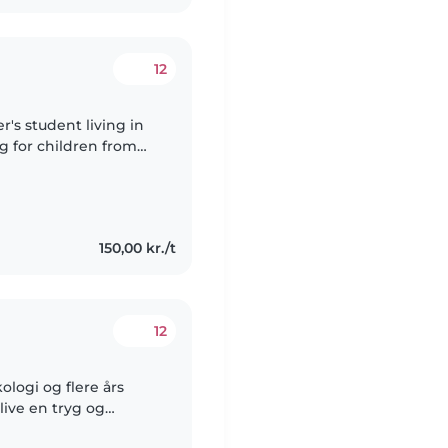
12
 for children from
ears old. I love
150,00 kr./t
12
blive en tryg og