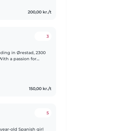
200,00 kr./t
3
siding in Ørestad, 2300
With a passion for
s on life, I've had
150,00 kr./t
5
-year-old Spanish girl