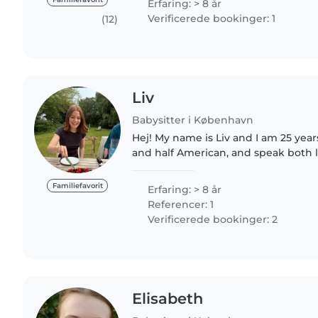
Erfaring: > 8 år
Verificerede bookinger: 1
(12)
Liv
Babysitter i København
Hej! My name is Liv and I am 25 years
and half American, and speak both l
years of experience with ages rang
years old. Activities..
Familiefavorit
Erfaring: > 8 år
Referencer: 1
Verificerede bookinger: 2
Elisabeth