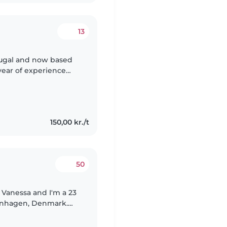
13
ortugal and now based
year of experience
 fun activities,
150,00 kr./t
50
s Vanessa and I'm a 23
enhagen, Denmark.
also been working in a