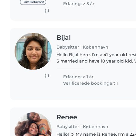
i en vuggestue..
Familiefavorit
Erfaring: > 5 år
(1)
Bijal
Babysitter i København
Hello Bijal here. I'm a 41-year-old re
S married and have 10 year old kid. 
children and their unique perspective
the pleasure..
(1)
Erfaring: > 1 år
Verificerede bookinger: 1
Renee
Babysitter i København
Hello! ☺️ My name is Renee, I'm a 22