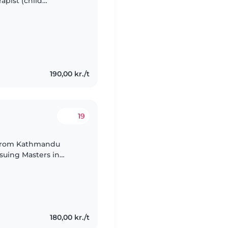
apist (child
 available to play
190,00 kr./t
19
 from Kathmandu
suing Masters in
180,00 kr./t