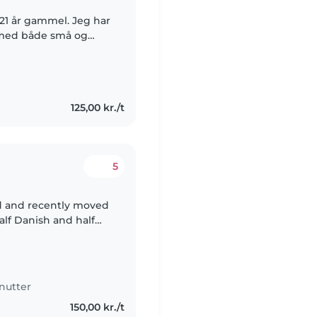
r 21 år gammel. Jeg har
g med både små og
 sygeplejerske, da jeg
125,00 kr./t
5
old and recently moved
alf Danish and half
ofessional babysitting
nutter
150,00 kr./t