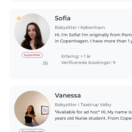
Sofia
Babysitter i København
Hi, I'm Sofia! I'm originally from P
in Copenhagen. I have more than 1 
looking after children and organizing
gained through..
Supersitter
Erfaring: > 1 år
Verificerede bookinger: 9
(5)
Vanessa
Babysitter i Taastrup Valby
*Available for ad hoc* Hi, My name i
years old Nurse student. From Cop
I'm a certified babysitter and have 
daycare for..
Familiefavorit