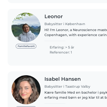
Leonor
Babysitter i København
Hi! I'm Leonor, a Neuroscience master's student living in
Copenhagen, with experience caring
newborns to school age, especially 4–8 y
creating meaningful..
Familiefavorit
Erfaring: > 5 år
Referencer: 1
Isabel Hansen
Babysitter i Taastrup Valby
Kære familie Med en bachelor i psykologi og flere års
erfaring med børn er jeg klar til at 
omsorgsfuld del af jeres hverdag. Jeg har arbejdet fuldtid