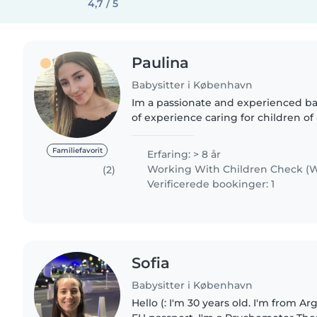
4,7 / 5
Paulina
Babysitter i København
Im a passionate and experienced bab
of experience caring for children of 
to teenagers. I am fluent in English
Spanish, and..
Familiefavorit
Erfaring: > 8 år
Working With Children Check (W
(2)
Verificerede bookinger: 1
Sofia
Babysitter i København
Hello (: I'm 30 years old. I'm from A