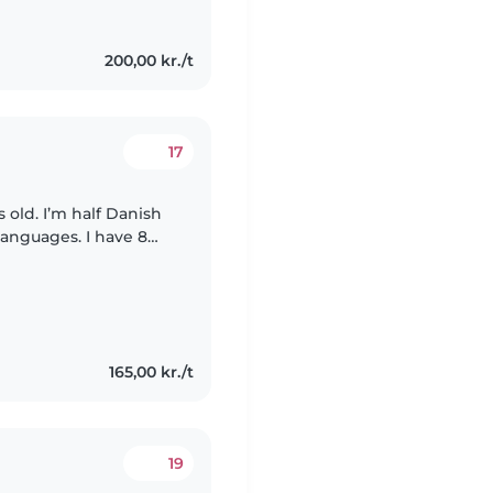
200,00 kr./t
17
 old. I’m half Danish
anguages. I have 8
ing from 8 weeks- 14
165,00 kr./t
19