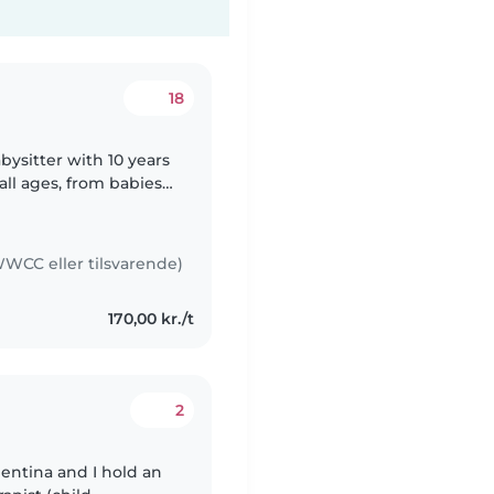
18
ysitter with 10 years
all ages, from babies
, Portuguese and
WCC eller tilsvarende)
170,00 kr./t
2
rgentina and I hold an