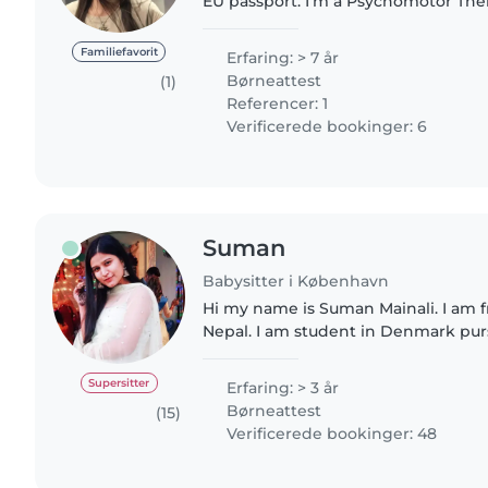
EU passport. I'm a Psychomotor Ther
development specialist) and I'm fully
with and care for..
Familiefavorit
Erfaring: > 7 år
Børneattest
(1)
Referencer: 1
Verificerede bookinger: 6
Suman
Babysitter i København
Hi my name is Suman Mainali. I am
Nepal. I am student in Denmark pur
Business Administration. I am a responsible, caring, and
enthusiastic babysitter..
Supersitter
Erfaring: > 3 år
Børneattest
(15)
Verificerede bookinger: 48